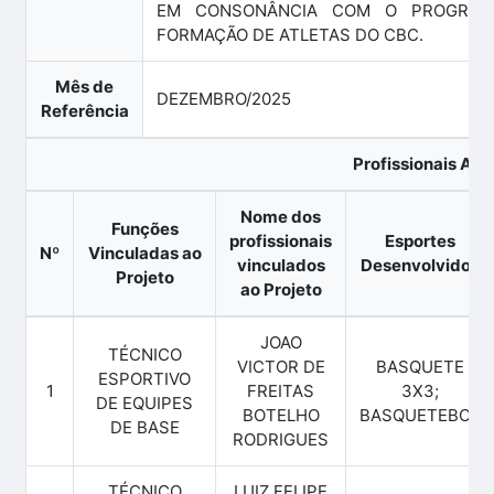
EM CONSONÂNCIA COM O PROGRAM
FORMAÇÃO DE ATLETAS DO CBC.
Mês de
DEZEMBRO/2025
Referência
Profissionais Ati
Nome dos
Funções
profissionais
Esportes
Nº
Vinculadas ao
vinculados
Desenvolvidos
Projeto
ao Projeto
JOAO
TÉCNICO
VICTOR DE
BASQUETE
ESPORTIVO
1
FREITAS
3X3;
DE EQUIPES
BOTELHO
BASQUETEBOL
DE BASE
RODRIGUES
TÉCNICO
LUIZ FELIPE