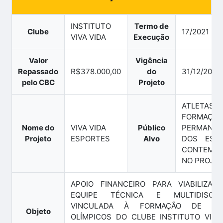
INSTITUTO
Termo de
Clube
17/2021
VIVA VIDA
Execução
Valor
Vigência
Repassado
R$378.000,00
do
31/12/2024
pelo CBC
Projeto
ATLETA
FORMAÇÃO
Nome do
VIVA VIDA
Público
PERMANEN
Projeto
ESPORTES
Alvo
DOS ESP
CONTEMP
NO PROJE
APOIO FINANCEIRO PARA VIABILIZAÇ
EQUIPE TÉCNICA E MULTIDISCIPL
VINCULADA À FORMAÇÃO DE ATL
Objeto
OLÍMPICOS DO CLUBE INSTITUTO VIVA 