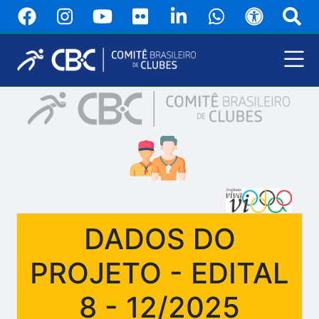
Pular
para
o
conteúdo
principal
Menu
Principal
DADOS DO
PROJETO - EDITAL
8 - 12/2025