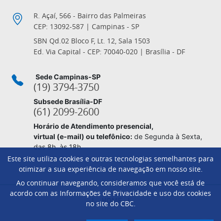
R. Açaí, 566 - Bairro das Palmeiras
CEP: 13092-587 | Campinas - SP
SBN Qd.02 Bloco F, Lt. 12, Sala 1503
Ed. Via Capital - CEP: 70040-020 | Brasília - DF
Sede Campinas-SP
(19) 3794-3750
Subsede Brasília-DF
(61) 2099-2600
Horário de Atendimento presencial,
virtual (e-mail) ou telefônico:
de Segunda à Sexta,
das 8h. às 18h.
Este site utiliza cookies e outras tecnologias semelhantes para
otimizar a sua experiência de navegação em nosso site.
Ao continuar navegando, consideramos que você está de
Footer
acordo com as Informações de Privacidade e uso dos cookies
HOME
no site do CBC.