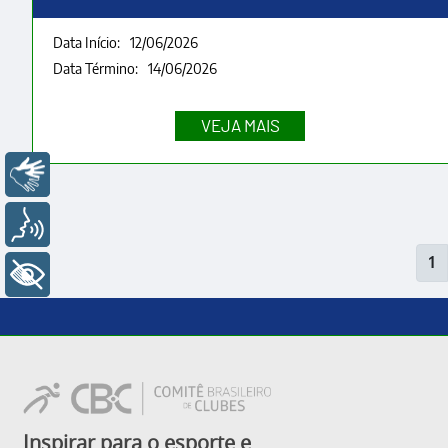
Data Início:
12/06/2026
Data Término:
14/06/2026
Libras
Voz
Paginação
Pá
1
+ Acessibilidade
at
Inspirar para o esporte e