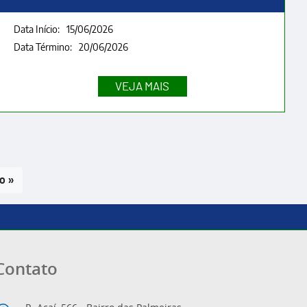
Data Início:
15/06/2026
Data Término:
20/06/2026
a
o »
a
Contato