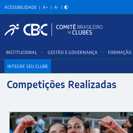
Acessibilidadade
Pular
para
ACESSIBILIDADE
A+
A-
o
conteúdo
principal
Menu
INSTITUCIONAL
GESTÃO E GOVERNANÇA
FORMAÇÃO 
Principal
INTEGRE SEU CLUBE
Competições Realizadas