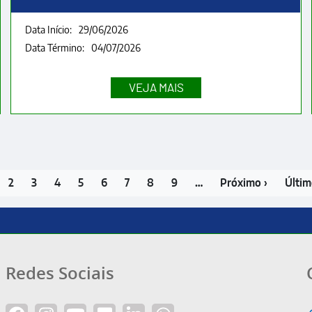
Data Início:
29/06/2026
Data Término:
04/07/2026
gina
Page
2
Page
3
Page
4
Page
5
Page
6
Page
7
Page
8
Page
9
…
Próxima
Próximo ›
Últim
Últim
ual
página
págin
Redes Sociais