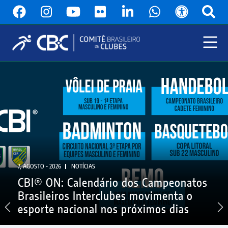
Pular
para
o
conteúdo
principal
Menu
Principal
7, AGOSTO - 2026
NOTÍCIAS
CBI® ON: Calendário dos Campeonatos
Brasileiros Interclubes movimenta o
esporte nacional nos próximos dias