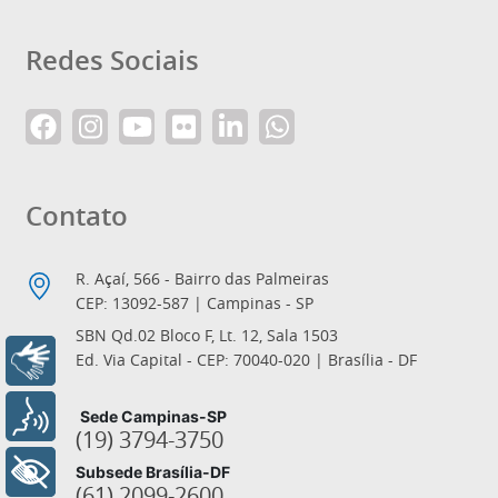
Redes Sociais
Contato
R. Açaí, 566 - Bairro das Palmeiras
CEP: 13092-587 | Campinas - SP
SBN Qd.02 Bloco F, Lt. 12, Sala 1503
Ed. Via Capital - CEP: 70040-020 | Brasília - DF
Libras
Voz
Sede Campinas-SP
(19) 3794-3750
+ Acessibilidade
Subsede Brasília-DF
(61) 2099-2600