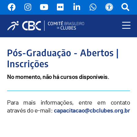
Pular
para
o
conteúdo
principal
Menu
Principal
Pós-Graduação - Abertos |
Inscrições
No momento, não há cursos disponíveis.
Para mais informações, entre em contato
através do e-mail:
capacitacao@cbclubes.org.br