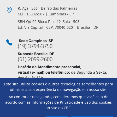
R. Açaí, 566 - Bairro das Palmeiras
CEP: 13092-587 | Campinas - SP
SBN Qd.02 Bloco F, Lt. 12, Sala 1503
Ed. Via Capital - CEP: 70040-020 | Brasília - DF
Sede Campinas-SP
(19) 3794-3750
Subsede Brasília-DF
(61) 2099-2600
Horário de Atendimento presencial,
virtual (e-mail) ou telefônico:
de Segunda à Sexta,
das 8h. às 18h.
Este site utiliza cookies e outras tecnologias semelhantes para
otimizar a sua experiência de navegação em nosso site.
Ao continuar navegando, consideramos que você está de
Footer
acordo com as Informações de Privacidade e uso dos cookies
HOME
no site do CBC.