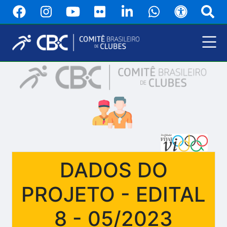
Pular
para
o
conteúdo
principal
Menu
Principal
DADOS DO
PROJETO - EDITAL
8 - 05/2023