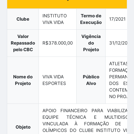
INSTITUTO
Termo de
Clube
17/2021
VIVA VIDA
Execução
Valor
Vigência
Repassado
R$378.000,00
do
31/12/2024
pelo CBC
Projeto
ATLETA
FORMAÇÃO
Nome do
VIVA VIDA
Público
PERMANEN
Projeto
ESPORTES
Alvo
DOS ESP
CONTEMP
NO PROJE
APOIO FINANCEIRO PARA VIABILIZAÇ
EQUIPE TÉCNICA E MULTIDISCIPL
VINCULADA À FORMAÇÃO DE ATL
Objeto
OLÍMPICOS DO CLUBE INSTITUTO VIVA 