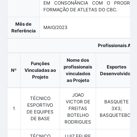
EM CONSONÂNCIA COM O PROGRAM
FORMAÇÃO DE ATLETAS DO CBC.
Mês de
MAIO/2023
Referência
Profissionais Ati
Nome dos
Funções
profissionais
Esportes
Nº
Vinculadas ao
vinculados
Desenvolvidos
Projeto
ao Projeto
JOAO
TÉCNICO
VICTOR DE
BASQUETE
ESPORTIVO
1
FREITAS
3X3;
DE EQUIPES
BOTELHO
BASQUETEBOL
DE BASE
RODRIGUES
TÉCNICO
LUIZ FELIPE