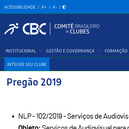
Acessibilidadade
Pular
para
ACESSIBILIDADE
A+
A-
o
conteúdo
principal
Menu
INSTITUCIONAL
GESTÃO E GOVERNANÇA
FORMAÇÃO 
Principal
INTEGRE SEU CLUBE
Pregão 2019
NLP - 102/2019 - Serviços de Audiovi
Objeto:
Serviços de Audiovisual para 