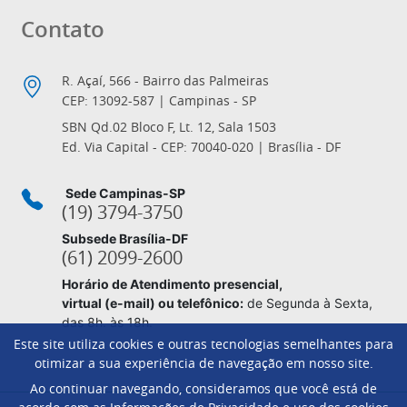
Contato
R. Açaí, 566 - Bairro das Palmeiras
CEP: 13092-587 | Campinas - SP
SBN Qd.02 Bloco F, Lt. 12, Sala 1503
Ed. Via Capital - CEP: 70040-020 | Brasília - DF
Sede Campinas-SP
(19) 3794-3750
Subsede Brasília-DF
(61) 2099-2600
Horário de Atendimento presencial,
virtual (e-mail) ou telefônico:
de Segunda à Sexta,
das 8h. às 18h.
Este site utiliza cookies e outras tecnologias semelhantes para
otimizar a sua experiência de navegação em nosso site.
Ao continuar navegando, consideramos que você está de
Footer