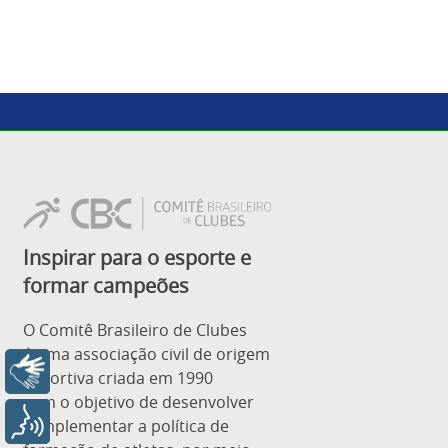
Inspirar para o esporte e
formar campeões
O Comitê Brasileiro de Clubes
é uma associação civil de origem
Libras
esportiva criada em 1990
com o objetivo de desenvolver
Voz
e implementar a política de