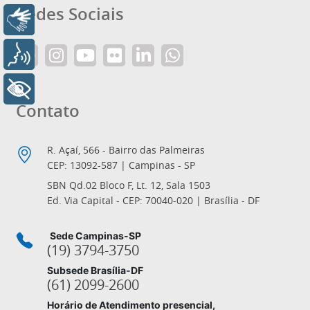
Redes Sociais
Libras
Voz
+ Acessibilidade
Contato
R. Açaí, 566 - Bairro das Palmeiras
CEP: 13092-587 | Campinas - SP
SBN Qd.02 Bloco F, Lt. 12, Sala 1503
Ed. Via Capital - CEP: 70040-020 | Brasília - DF
Sede Campinas-SP
(19) 3794-3750
Subsede Brasília-DF
(61) 2099-2600
Horário de Atendimento presencial,