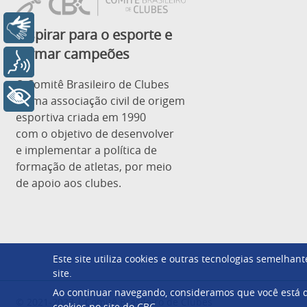
Libras
Inspirar para o esporte e
formar campeões
Voz
O Comitê Brasileiro de Clubes
+ Acessibilidade
é uma associação civil de origem
esportiva criada em 1990
com o objetivo de desenvolver
e implementar a política de
formação de atletas, por meio
de apoio aos clubes.
Este site utiliza cookies e outras tecnologias semelha
site.
Ao continuar navegando, consideramos que você está d
© 2021-2023 | Comitê Brasileiro de Clubes
cookies no site do CBC.