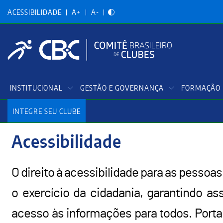
Acessibilidadade
Pular
para
ACESSIBILIDADE
A+
A-
o
conteúdo
principal
Menu
INSTITUCIONAL
GESTÃO E GOVERNANÇA
FORMAÇÃO 
Principal
INTEGRE SEU CLUBE
Acessibilidade
O direito à acessibilidade para as pessoa
o exercício da cidadania, garantindo as
acesso às informações para todos. Port