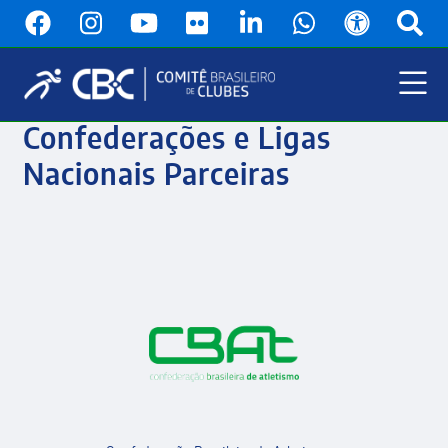
Pular
para
o
conteúdo
principal
Menu
Confederações e Ligas
Principal
Nacionais Parceiras