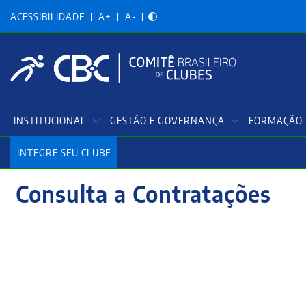
Acessibilidadade
Pular
para
ACESSIBILIDADE
A+
A-
o
conteúdo
principal
Menu
INSTITUCIONAL
GESTÃO E GOVERNANÇA
FORMAÇÃO 
Principal
INTEGRE SEU CLUBE
Consulta a Contratações