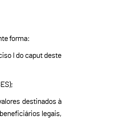
nte forma:
nciso I do caput deste
ES);
valores destinados à
eneficiários legais,