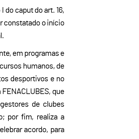
I do caput do art. 16,
or constatado o início
l.
mente, em programas e
ecursos humanos, de
os desportivos e no
o da FENACLUBES, que
 gestores de clubes
; por fim, realiza a
elebrar acordo, para