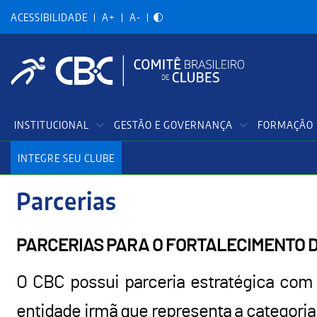
Acessibilidadade
Pular
para
ACESSIBILIDADE
A+
A-
o
conteúdo
principal
Menu
INSTITUCIONAL
GESTÃO E GOVERNANÇA
FORMAÇÃO 
Principal
INTEGRE SEU CLUBE
Parcerias
PARCERIAS PARA O FORTALECIMENTO 
O CBC possui parceria estratégica co
entidade irmã que representa a categoria