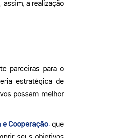
, assim, a realização
e parceiras para o
ria estratégica de
tivos possam melhor
ia e Cooperação
,
que
prir seus objetivos