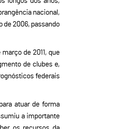
os longos dos anos,
brangência nacional,
ro de 2006, passando
e março de 2011, que
gmento de clubes e,
rognósticos federais
ara atuar de forma
ssumiu a importante
eber os recursos da