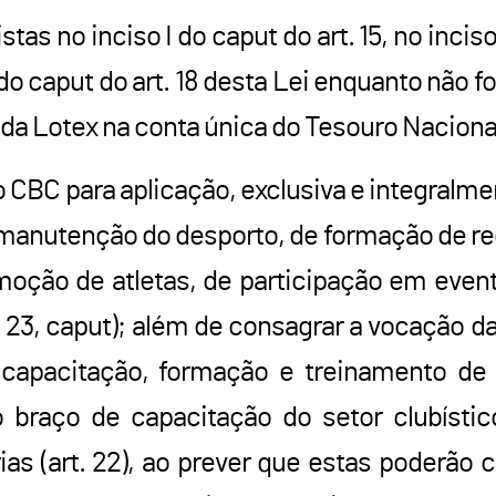
s no inciso I do caput do art. 15, no inciso 
I do caput do art. 18 desta Lei enquanto não f
da Lotex na conta única do Tesouro Naciona
ao CBC para aplicação, exclusiva e integral
 manutenção do desporto, de formação de r
oção de atletas, de participação em event
t. 23, caput); além de consagrar a vocaçã
a capacitação, formação e treinamento de
 braço de capacitação do setor clubístico
ias (art. 22), ao prever que estas poderão c