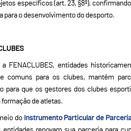
tos específicos (art. 23, §8º), confirmando
a para o desenvolvimento do desporto.
ACLUBES
 a FENACLUBES, entidades historicament
se comuns para os clubes, mantêm parce
o para que os gestores dos clubes espor
 formação de atletas.
 meio do
Instrumento Particular de Parcer
 entidades renovam sua parceria para cum