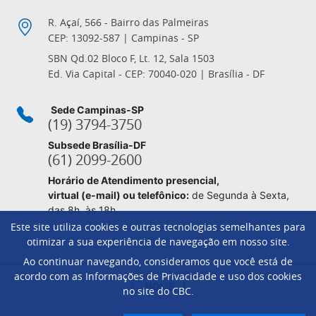
R. Açaí, 566 - Bairro das Palmeiras
CEP: 13092-587 | Campinas - SP
SBN Qd.02 Bloco F, Lt. 12, Sala 1503
Ed. Via Capital - CEP: 70040-020 | Brasília - DF
Sede Campinas-SP
(19) 3794-3750
Subsede Brasília-DF
(61) 2099-2600
Horário de Atendimento presencial,
virtual (e-mail) ou telefônico:
de Segunda à Sexta,
das 8h. às 18h.
Este site utiliza cookies e outras tecnologias semelhantes para
otimizar a sua experiência de navegação em nosso site.
Ao continuar navegando, consideramos que você está de
Footer
acordo com as Informações de Privacidade e uso dos cookies
HOME
no site do CBC.