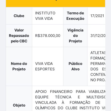
INSTITUTO
Termo de
Clube
17/2021
VIVA VIDA
Execução
Valor
Vigência
Repassado
R$378.000,00
do
31/12/2024
pelo CBC
Projeto
ATLETA
FORMAÇÃO
Nome do
VIVA VIDA
Público
PERMANEN
Projeto
ESPORTES
Alvo
DOS ESP
CONTEMP
NO PROJE
APOIO FINANCEIRO PARA VIABILIZAÇ
EQUIPE TÉCNICA E MULTIDISCIPL
VINCULADA À FORMAÇÃO DE ATL
Objeto
OLÍMPICOS DO CLUBE INSTITUTO VIVA 