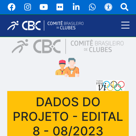
Pular
para
o
conteúdo
principal
Menu
Principal
DADOS DO
PROJETO - EDITAL
8 - 08/2023