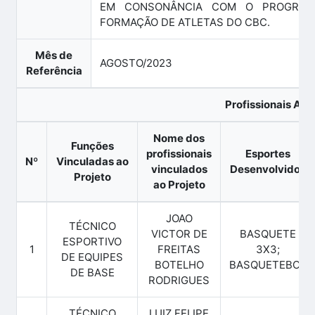
EM CONSONÂNCIA COM O PROGRAM
FORMAÇÃO DE ATLETAS DO CBC.
Mês de
AGOSTO/2023
Referência
Profissionais Ati
Nome dos
Funções
profissionais
Esportes
Nº
Vinculadas ao
vinculados
Desenvolvidos
Projeto
ao Projeto
JOAO
TÉCNICO
VICTOR DE
BASQUETE
ESPORTIVO
1
FREITAS
3X3;
DE EQUIPES
BOTELHO
BASQUETEBOL
DE BASE
RODRIGUES
TÉCNICO
LUIZ FELIPE