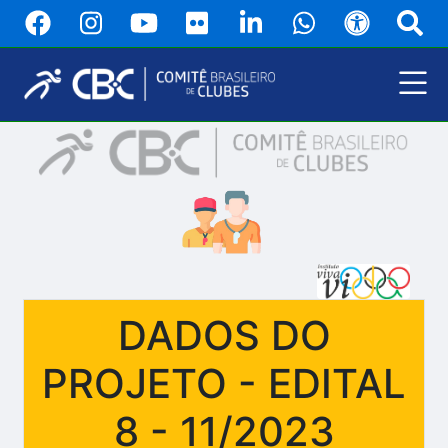
Pular
para
o
conteúdo
principal
Menu
Principal
DADOS DO
PROJETO - EDITAL
8 - 11/2023