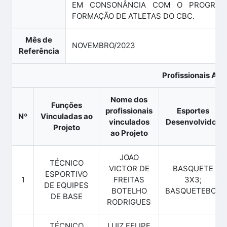
EM CONSONÂNCIA COM O PROGRAM
FORMAÇÃO DE ATLETAS DO CBC.
Mês de
NOVEMBRO/2023
Referência
Profissionais Ati
Nome dos
Funções
profissionais
Esportes
Nº
Vinculadas ao
vinculados
Desenvolvidos
Projeto
ao Projeto
JOAO
TÉCNICO
VICTOR DE
BASQUETE
ESPORTIVO
1
FREITAS
3X3;
DE EQUIPES
BOTELHO
BASQUETEBOL
DE BASE
RODRIGUES
TÉCNICO
LUIZ FELIPE