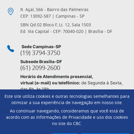
R. Açaí, 566 - Bairro das Palmeiras
CEP: 13092-587 | Campinas - SP
SBN Qd.02 Bloco F, Lt. 12, Sala 1503
Ed. Via Capital - CEP: 70040-020 | Brasília - DF
Sede Campinas-SP
(19) 3794-3750
Subsede Brasília-DF
(61) 2099-2600
Horário de Atendimento presencial,
virtual (e-mail) ou telefônico:
de Segunda à Sexta,
das 8h. às 18h.
Este site utiliza cookies e outras tecnologias semelhantes para
otimizar a sua experiência de navegação em nosso site.
Ao continuar navegando, consideramos que você está de
Footer
acordo com as Informações de Privacidade e uso dos cookies
HOME
no site do CBC.