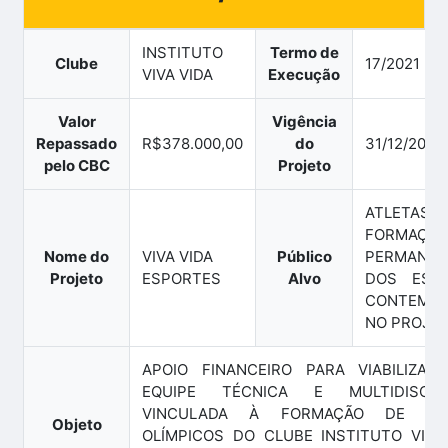
INSTITUTO
Termo de
Clube
17/2021
VIVA VIDA
Execução
Valor
Vigência
Repassado
R$378.000,00
do
31/12/2024
pelo CBC
Projeto
ATLETA
FORMAÇÃO
Nome do
VIVA VIDA
Público
PERMANEN
Projeto
ESPORTES
Alvo
DOS ESP
CONTEMP
NO PROJE
APOIO FINANCEIRO PARA VIABILIZAÇ
EQUIPE TÉCNICA E MULTIDISCIPL
VINCULADA À FORMAÇÃO DE ATL
Objeto
OLÍMPICOS DO CLUBE INSTITUTO VIVA 