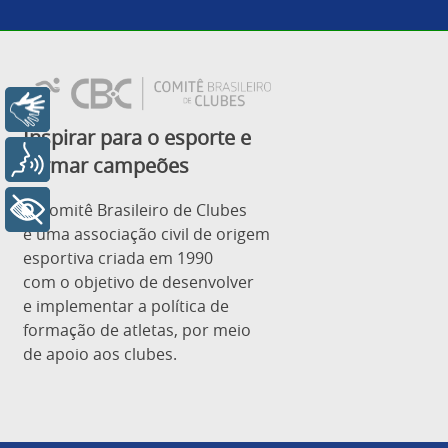
Libras
Inspirar para o esporte e
Voz
formar campeões
O Comitê Brasileiro de Clubes
+ Acessibilidade
é uma associação civil de origem
esportiva criada em 1990
com o objetivo de desenvolver
e implementar a política de
formação de atletas, por meio
de apoio aos clubes.