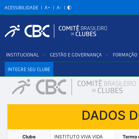
Acessibilidadade
Pular
para
ACESSIBILIDADE
A+
A-
o
conteúdo
principal
Menu
INSTITUCIONAL
GESTÃO E GOVERNANÇA
FORMAÇÃO 
Principal
INTEGRE SEU CLUBE
DADOS DO
Clube
INSTITUTO VIVA VIDA
Termo 