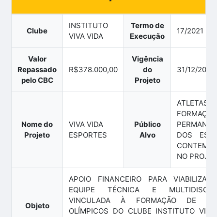
INSTITUTO
Termo de
Clube
17/2021
VIVA VIDA
Execução
Valor
Vigência
Repassado
R$378.000,00
do
31/12/2024
pelo CBC
Projeto
ATLETA
FORMAÇÃO
Nome do
VIVA VIDA
Público
PERMANEN
Projeto
ESPORTES
Alvo
DOS ESP
CONTEMP
NO PROJE
APOIO FINANCEIRO PARA VIABILIZAÇ
EQUIPE TÉCNICA E MULTIDISCIPL
VINCULADA À FORMAÇÃO DE ATL
Objeto
OLÍMPICOS DO CLUBE INSTITUTO VIVA 