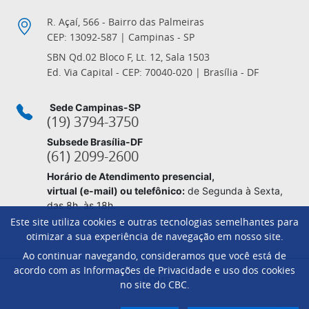
R. Açaí, 566 - Bairro das Palmeiras
CEP: 13092-587 | Campinas - SP
SBN Qd.02 Bloco F, Lt. 12, Sala 1503
Ed. Via Capital - CEP: 70040-020 | Brasília - DF
Sede Campinas-SP
(19) 3794-3750
Subsede Brasília-DF
(61) 2099-2600
Horário de Atendimento presencial,
virtual (e-mail) ou telefônico:
de Segunda à Sexta,
das 8h. às 18h.
Este site utiliza cookies e outras tecnologias semelhantes para
otimizar a sua experiência de navegação em nosso site.
Ao continuar navegando, consideramos que você está de
Footer
acordo com as Informações de Privacidade e uso dos cookies
HOME
no site do CBC.