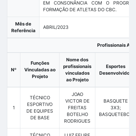
EM CONSONÂNCIA COM O PROGRAM
FORMAÇÃO DE ATLETAS DO CBC.
Mês de
ABRIL/2023
Referência
Profissionais Ati
Nome dos
Funções
profissionais
Esportes
Nº
Vinculadas ao
vinculados
Desenvolvidos
Projeto
ao Projeto
JOAO
TÉCNICO
VICTOR DE
BASQUETE
ESPORTIVO
1
FREITAS
3X3;
DE EQUIPES
BOTELHO
BASQUETEBOL
DE BASE
RODRIGUES
TÉCNICO
LUIZ FELIPE