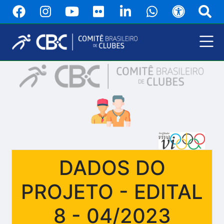
Pular
para
o
conteúdo
principal
Menu
Principal
DADOS DO
PROJETO - EDITAL
8 - 04/2023