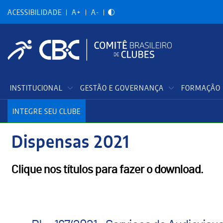
Acessibilidadade
Pular
para
ACESSIBILIDADE
A+
A-
o
conteúdo
principal
Menu
INSTITUCIONAL
GESTÃO E GOVERNANÇA
FORMAÇÃO 
Principal
INTEGRE SEU CLUBE
Dispensas 2021
Clique nos títulos para fazer o download.