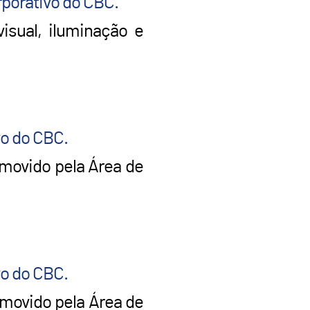
rporativo do CBC.
isual, iluminação e
vo do CBC.
omovido pela Área de
vo do CBC.
omovido pela Área de