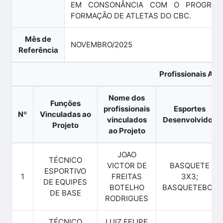
EM CONSONÂNCIA COM O PROGRAM
FORMAÇÃO DE ATLETAS DO CBC.
Mês de
NOVEMBRO/2025
Referência
Profissionais Ati
Nome dos
Funções
profissionais
Esportes
Nº
Vinculadas ao
vinculados
Desenvolvidos
Projeto
ao Projeto
JOAO
TÉCNICO
VICTOR DE
BASQUETE
ESPORTIVO
1
FREITAS
3X3;
DE EQUIPES
BOTELHO
BASQUETEBOL
DE BASE
RODRIGUES
TÉCNICO
LUIZ FELIPE