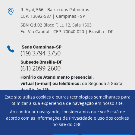
R. Açaí, 566 - Bairro das Palmeiras
CEP: 13092-587 | Campinas - SP
SBN Qd.02 Bloco F, Lt. 12, Sala 1503
Ed. Via Capital - CEP: 70040-020 | Brasília - DF
Sede Campinas-SP
(19) 3794-3750
Subsede Brasília-DF
(61) 2099-2600
Horário de Atendimento presencial,
virtual (e-mail) ou telefônico:
de Segunda à Sexta,
das 8h. às 18h.
Este site utiliza cookies e outras tecnologias semelhantes para
otimizar a sua experiência de navegação em nosso site.
Ao continuar navegando, consideramos que você está de
Footer
acordo com as Informações de Privacidade e uso dos cookies
HOME
no site do CBC.