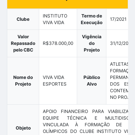
INSTITUTO
Termo de
Clube
17/2021
VIVA VIDA
Execução
Valor
Vigência
Repassado
R$378.000,00
do
31/12/2024
pelo CBC
Projeto
ATLETA
FORMAÇÃO
Nome do
VIVA VIDA
Público
PERMANEN
Projeto
ESPORTES
Alvo
DOS ESP
CONTEMP
NO PROJE
APOIO FINANCEIRO PARA VIABILIZAÇ
EQUIPE TÉCNICA E MULTIDISCIPL
VINCULADA À FORMAÇÃO DE ATL
Objeto
OLÍMPICOS DO CLUBE INSTITUTO VIVA 