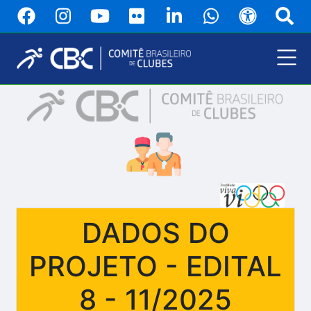
Pular
para
o
conteúdo
principal
Menu
Principal
DADOS DO
PROJETO - EDITAL
8 - 11/2025