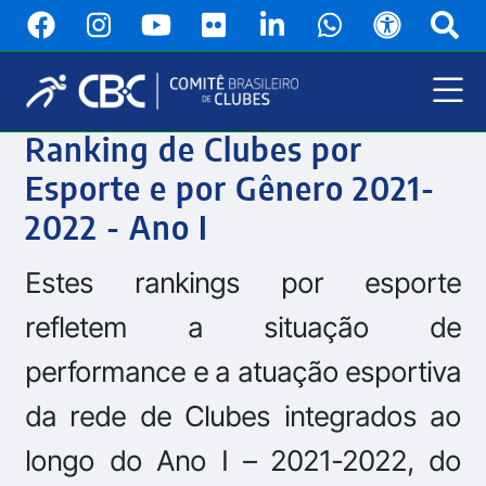
Pular
para
o
conteúdo
principal
Menu
Ranking de Clubes por
Principal
Esporte e por Gênero 2021-
2022 - Ano I
Estes rankings por esporte
refletem a situação de
performance e a atuação esportiva
da rede de Clubes integrados ao
longo do Ano I – 2021-2022, do