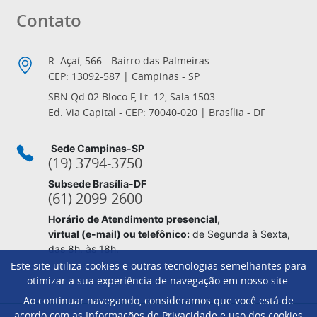
Contato
R. Açaí, 566 - Bairro das Palmeiras
CEP: 13092-587 | Campinas - SP
SBN Qd.02 Bloco F, Lt. 12, Sala 1503
Ed. Via Capital - CEP: 70040-020 | Brasília - DF
Sede Campinas-SP
(19) 3794-3750
Subsede Brasília-DF
(61) 2099-2600
Horário de Atendimento presencial,
virtual (e-mail) ou telefônico:
de Segunda à Sexta,
das 8h. às 18h.
Este site utiliza cookies e outras tecnologias semelhantes para
otimizar a sua experiência de navegação em nosso site.
Ao continuar navegando, consideramos que você está de
Footer
acordo com as Informações de Privacidade e uso dos cookies