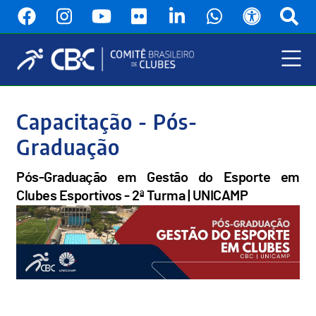
Pular
para
o
conteúdo
principal
Menu
Principal
Capacitação - Pós-
Graduação
Pós-Graduação em Gestão do Esporte em
Clubes Esportivos - 2ª Turma | UNICAMP