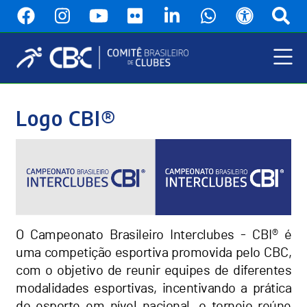
Pular
para
o
conteúdo
principal
Menu
Principal
Logo CBI®
O Campeonato Brasileiro Interclubes - CBI® é
uma competição esportiva promovida pelo CBC,
com o objetivo de reunir equipes de diferentes
modalidades esportivas, incentivando a prática
do esporte em nível nacional, o torneio reúne