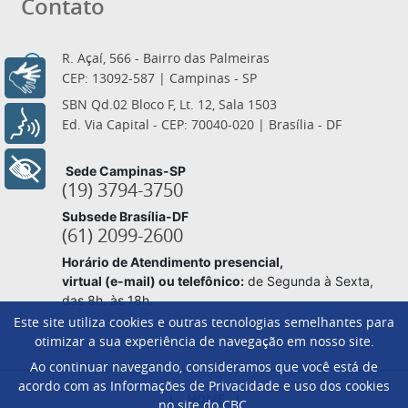
Contato
R. Açaí, 566 - Bairro das Palmeiras
CEP: 13092-587 | Campinas - SP
Libras
SBN Qd.02 Bloco F, Lt. 12, Sala 1503
Voz
Ed. Via Capital - CEP: 70040-020 | Brasília - DF
+ Acessibilidade
Sede Campinas-SP
(19) 3794-3750
Subsede Brasília-DF
(61) 2099-2600
Horário de Atendimento presencial,
virtual (e-mail) ou telefônico:
de Segunda à Sexta,
das 8h. às 18h.
Este site utiliza cookies e outras tecnologias semelhantes para
otimizar a sua experiência de navegação em nosso site.
Ao continuar navegando, consideramos que você está de
Footer
acordo com as Informações de Privacidade e uso dos cookies
HOME
no site do CBC.