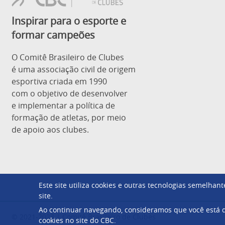
Inspirar para o esporte e
formar campeões
O Comitê Brasileiro de Clubes
é uma associação civil de origem
esportiva criada em 1990
com o objetivo de desenvolver
e implementar a política de
formação de atletas, por meio
de apoio aos clubes.
Este site utiliza cookies e outras tecnologias semelha
site.
Ao continuar navegando, consideramos que você está d
© 2021-2023 | Comitê Brasileiro de Clubes
cookies no site do CBC.