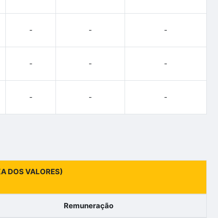
-
-
-
-
-
-
-
-
-
IXA DOS VALORES)
Remuneração