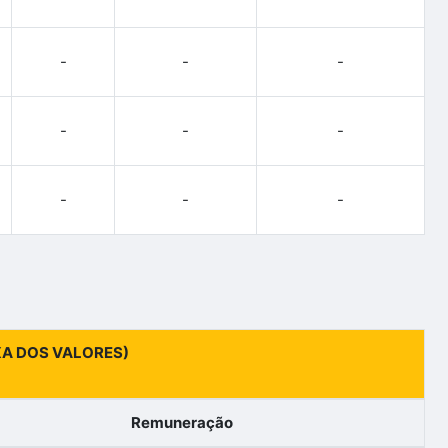
-
-
-
-
-
-
-
-
-
IXA DOS VALORES)
Remuneração