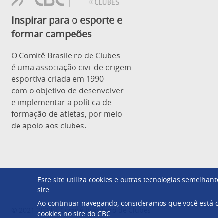
Inspirar para o esporte e
formar campeões
O Comitê Brasileiro de Clubes
é uma associação civil de origem
esportiva criada em 1990
com o objetivo de desenvolver
e implementar a política de
formação de atletas, por meio
de apoio aos clubes.
Este site utiliza cookies e outras tecnologias semelha
site.
Ao continuar navegando, consideramos que você está d
© 2021-2023 | Comitê Brasileiro de Clubes
cookies no site do CBC.