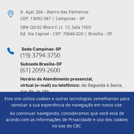
R. Açaí, 566 - Bairro das Palmeiras
CEP: 13092-587 | Campinas - SP
SBN Qd.02 Bloco F, Lt. 12, Sala 1503
Ed. Via Capital - CEP: 70040-020 | Brasília - DF
Sede Campinas-SP
(19) 3794-3750
Subsede Brasília-DF
(61) 2099-2600
Horário de Atendimento presencial,
virtual (e-mail) ou telefônico:
de Segunda à Sexta,
das 8h. às 18h.
Este site utiliza cookies e outras tecnologias semelhantes para
otimizar a sua experiência de navegação em nosso site.
Ao continuar navegando, consideramos que você está de
Footer
acordo com as Informações de Privacidade e uso dos cookies
HOME
no site do CBC.