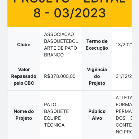
8 - 03/2023
ASSOCIACAO
BASQUETEBOL
Termo de
Clube
13/2021
ARTE DE PATO
Execução
BRANCO
Valor
Vigência
Repassado
R$378.000,00
do
31/12/202
pelo CBC
Projeto
ATLET
PATO
FORMAÇÃ
Nome do
BASQUETE
Público
PERMANE
Projeto
EQUIPE
Alvo
DOS ESP
TÉCNICA
CONTEMP
NO PROJ