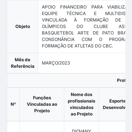
APOIO FINANCEIRO PARA VIABILIZA
EQUIPE TÉCNICA E MULTIDISCIPL
VINCULADA À FORMAÇÃO DE AT
Objeto
OLÍMPICOS DO CLUBE ASSOC
BASQUETEBOL ARTE DE PATO BRANC
CONSONÂNCIA COM O PROGRA
FORMAÇÃO DE ATLETAS DO CBC.
Mês de
MARÇO/2023
Referência
Profiss
Nome dos
Funções
profissionais
Esportes
Nº
Vinculadas ao
vinculados
Desenvolvid
Projeto
ao Projeto
DIOVANY