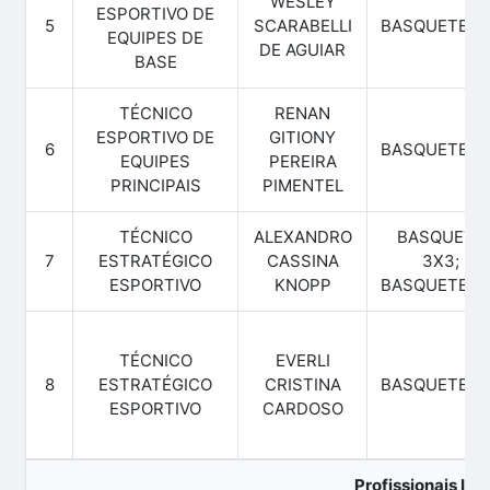
WESLEY
ESPORTIVO DE
5
SCARABELLI
BASQUETEBO
EQUIPES DE
DE AGUIAR
BASE
TÉCNICO
RENAN
ESPORTIVO DE
GITIONY
6
BASQUETEBO
EQUIPES
PEREIRA
PRINCIPAIS
PIMENTEL
TÉCNICO
ALEXANDRO
BASQUETE
7
ESTRATÉGICO
CASSINA
3X3;
ESPORTIVO
KNOPP
BASQUETEBO
TÉCNICO
EVERLI
8
ESTRATÉGICO
CRISTINA
BASQUETEBO
ESPORTIVO
CARDOSO
Profissionais Ina