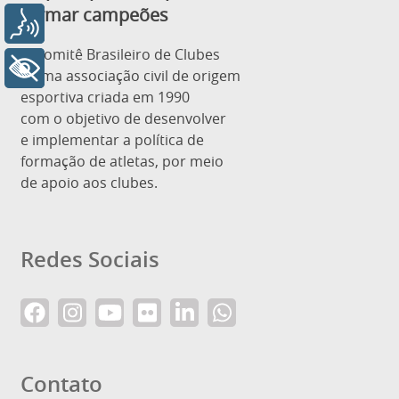
formar campeões
Voz
O Comitê Brasileiro de Clubes
+ Acessibilidade
é uma associação civil de origem
esportiva criada em 1990
com o objetivo de desenvolver
e implementar a política de
formação de atletas, por meio
de apoio aos clubes.
Redes Sociais
Contato