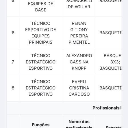
5
SCARABELLI
BASQUETEBO
EQUIPES DE
DE AGUIAR
BASE
TÉCNICO
RENAN
ESPORTIVO DE
GITIONY
6
BASQUETEBO
EQUIPES
PEREIRA
PRINCIPAIS
PIMENTEL
TÉCNICO
ALEXANDRO
BASQUETE
7
ESTRATÉGICO
CASSINA
3X3;
ESPORTIVO
KNOPP
BASQUETEBO
TÉCNICO
EVERLI
8
ESTRATÉGICO
CRISTINA
BASQUETEBO
ESPORTIVO
CARDOSO
Profissionais Ina
Nome dos
Funções
profissionais
Esportes