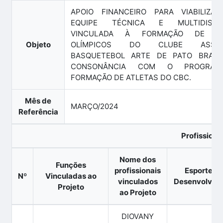
APOIO FINANCEIRO PARA VIABILIZA
EQUIPE TÉCNICA E MULTIDISCIPL
VINCULADA À FORMAÇÃO DE AT
Objeto
OLÍMPICOS DO CLUBE ASSOC
BASQUETEBOL ARTE DE PATO BRANC
CONSONÂNCIA COM O PROGRA
FORMAÇÃO DE ATLETAS DO CBC.
Mês de
MARÇO/2024
Referência
Profissiona
Nome dos
Funções
profissionais
Esportes
Nº
Vinculadas ao
vinculados
Desenvolvid
Projeto
ao Projeto
DIOVANY