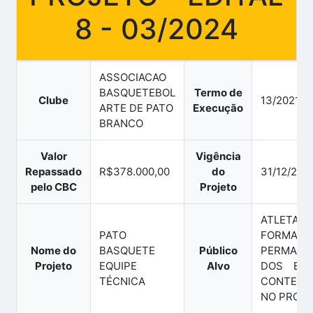
8 - 03/2024
ASSOCIACAO
BASQUETEBOL
Termo de
Clube
13/2021
ARTE DE PATO
Execução
BRANCO
Valor
Vigência
Repassado
R$378.000,00
do
31/12/202
pelo CBC
Projeto
ATLET
PATO
FORMAÇÃ
Nome do
BASQUETE
Público
PERMANE
Projeto
EQUIPE
Alvo
DOS ESP
TÉCNICA
CONTEMP
NO PROJ