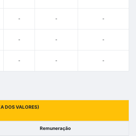
-
-
-
-
-
-
-
-
-
IXA DOS VALORES)
Remuneração