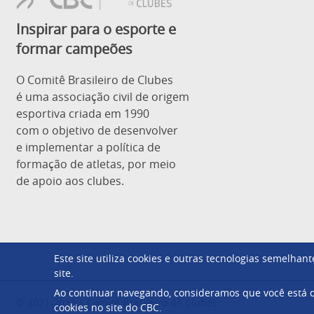
Inspirar para o esporte e
formar campeões
O Comitê Brasileiro de Clubes
é uma associação civil de origem
esportiva criada em 1990
com o objetivo de desenvolver
e implementar a política de
formação de atletas, por meio
de apoio aos clubes.
Este site utiliza cookies e outras tecnologias semelha
site.
Ao continuar navegando, consideramos que você está d
© 2021-2023 | Comitê Brasileiro de Clubes
cookies no site do CBC.