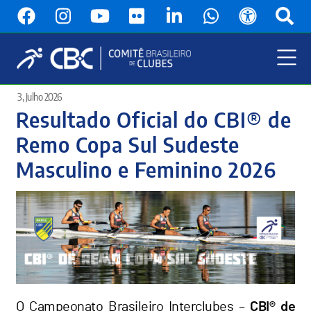
Pular
para
o
conteúdo
principal
Menu
3, Julho 2026
Principal
Resultado Oficial do CBI® de
Remo Copa Sul Sudeste
Masculino e Feminino 2026
O Campeonato Brasileiro Interclubes –
CBI® de