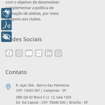
com o objetivo de desenvolver
e implementar a política de
formação de atletas, por meio
Libras
de apoio aos clubes.
Voz
+ Acessibilidade
Redes Sociais
Contato
R. Açaí, 566 - Bairro das Palmeiras
CEP: 13092-587 | Campinas - SP
SBN Qd.02 Bloco F, Lt. 12, Sala 1503
Ed. Via Capital - CEP: 70040-020 | Brasília - DF