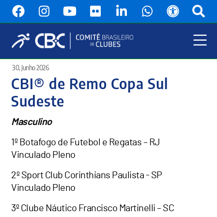
Pular
para
o
conteúdo
principal
Menu
30, Junho 2026
Principal
CBI® de Remo Copa Sul
Sudeste
Masculino
1º Botafogo de Futebol e Regatas – RJ
Vinculado Pleno
2º Sport Club Corinthians Paulista - SP
Vinculado Pleno
3º Clube Náutico Francisco Martinelli – SC