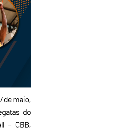
7 de maio,
egatas do
ll – CBB,