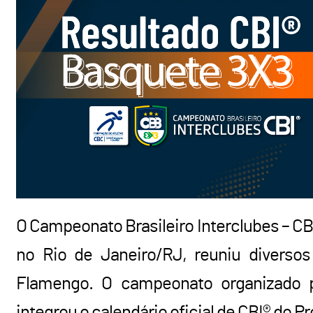
O Campeonato Brasileiro Interclubes – CBI
no Rio de Janeiro/RJ, reuniu diverso
Flamengo. O campeonato organizado pe
integrou o calendário oficial de CBI® do