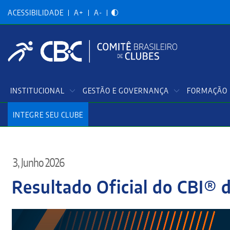
Acessibilidadade
Pular
para
ACESSIBILIDADE
A+
A-
o
conteúdo
principal
Menu
INSTITUCIONAL
GESTÃO E GOVERNANÇA
FORMAÇÃO 
Principal
INTEGRE SEU CLUBE
3, Junho 2026
Resultado Oficial do CBI® 