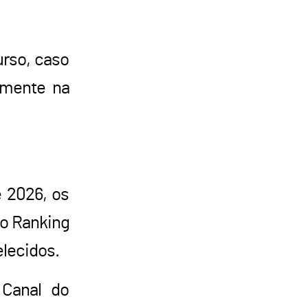
urso, caso
tamente na
e 2026, os
no Ranking
elecidos.
 Canal do