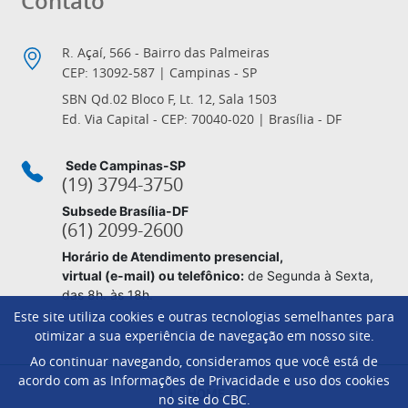
Contato
R. Açaí, 566 - Bairro das Palmeiras
CEP: 13092-587 | Campinas - SP
SBN Qd.02 Bloco F, Lt. 12, Sala 1503
Ed. Via Capital - CEP: 70040-020 | Brasília - DF
Sede Campinas-SP
(19) 3794-3750
Subsede Brasília-DF
(61) 2099-2600
Horário de Atendimento presencial,
virtual (e-mail) ou telefônico:
de Segunda à Sexta,
das 8h. às 18h.
Este site utiliza cookies e outras tecnologias semelhantes para
otimizar a sua experiência de navegação em nosso site.
Ao continuar navegando, consideramos que você está de
Footer
acordo com as Informações de Privacidade e uso dos cookies
HOME
no site do CBC.