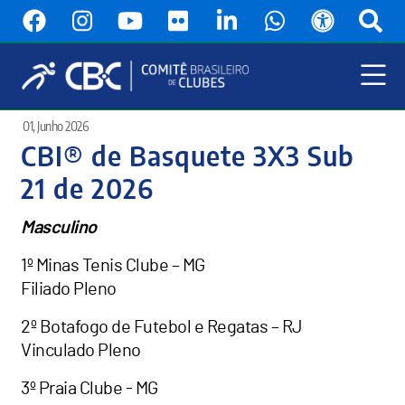
Pular
para
o
conteúdo
principal
Menu
01, Junho 2026
Principal
CBI® de Basquete 3X3 Sub
21 de 2026
Masculino
1º Minas Tenis Clube – MG
Filiado Pleno
2º Botafogo de Futebol e Regatas – RJ
Vinculado Pleno
3º Praia Clube - MG