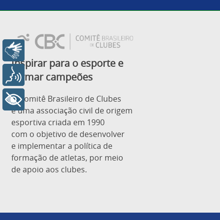
Libras
Inspirar para o esporte e
Voz
formar campeões
O Comitê Brasileiro de Clubes
+ Acessibilidade
é uma associação civil de origem
esportiva criada em 1990
com o objetivo de desenvolver
e implementar a política de
formação de atletas, por meio
de apoio aos clubes.