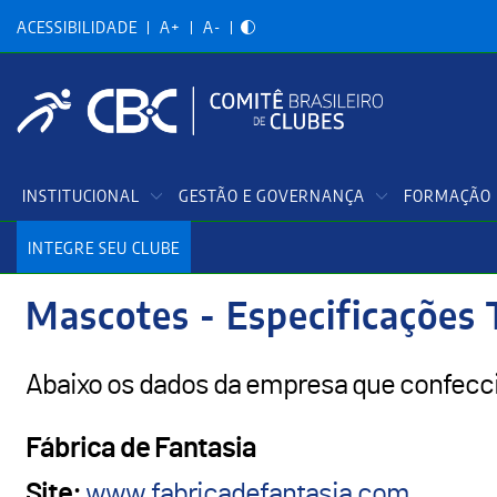
Acessibilidadade
Pular
para
ACESSIBILIDADE
A+
A-
o
conteúdo
principal
Menu
INSTITUCIONAL
GESTÃO E GOVERNANÇA
FORMAÇÃO 
Principal
INTEGRE SEU CLUBE
Mascotes - Especificações 
Abaixo os dados da empresa que confecc
Fábrica de Fantasia
Site:
www.fabricadefantasia.com