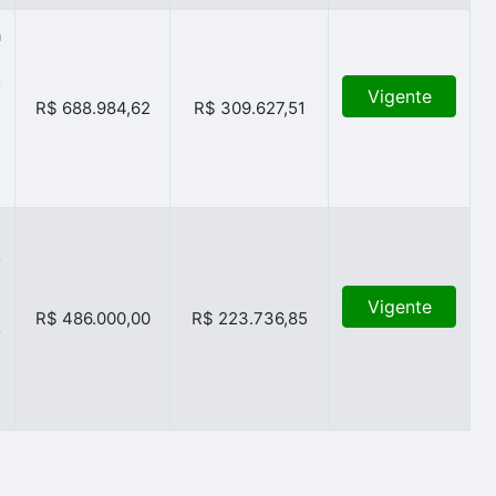
a
e
o
Vigente
s
R$ 688.984,62
R$ 309.627,51
e
s
u
o
e
m
Vigente
R$ 486.000,00
R$ 223.736,85
o
,
C