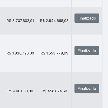
e
E
Finalizado
R$ 3.707.602,91
R$ 2.944.668,98
o
r
e
:
Finalizado
R$ 1.836.720,00
R$ 1.553.779,99
m
e
e
a
e
Finalizado
R$ 440.000,00
R$ 458.624,60
-
o