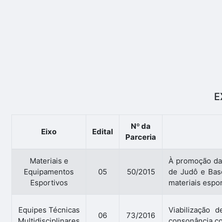
E
Nº da
Eixo
Edital
Parceria
Materiais e
À promoção das
Equipamentos
05
50/2015
de Judô e Bas
Esportivos
materiais espor
Equipes Técnicas
Viabilização d
06
73/2016
Multidisciplinares
consonância co