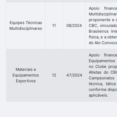
Apoio financ
Multidiscipl
proponente e 
Equipes Técnicas
11
08/2024
CBC, vinculado
Multidisciplinares
Brasileiros In
física, e a ob
do Ato Convoca
Apoio financ
Equipamentos E
no Clube prop
Materiais e
Atletas do CBC
Equipamentos
12
47/2024
Campeonatos B
Esportivos
técnica, táti
conforme dispo
aplicáveis.