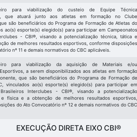
eiro para viabilização do custeio de Equipe Técnic
inar, que atuará junto aos atletas em formação no Club
que são beneficiários do Programa de Formação de Atletas d
s ao(s) esporte(s) elegido(s) para participar em Campeonato
terclubes - CBI®, visando a potencialização técnica, tática 
tenção de melhores resultados esportivos, conforme disposiçõe
tório nº 11 e demais normativos do CBC aplicáveis.
eiro para viabilização da aquisição de Materiais e/o
sportivos, a serem disponibilizados aos atletas em formaçã
onente, que são beneficiários do Programa de Formação d
, vinculados ao(s) esporte(s) elegido(s) para participar e
rasileiros Interclubes - CBI®, visando a potencializaçã
ca e física e a obtenção de melhores resultados esportivos
sições do Ato Convocatório nº 12 e demais normativos do CB
EXECUÇÃO DIRETA EIXO CBI®