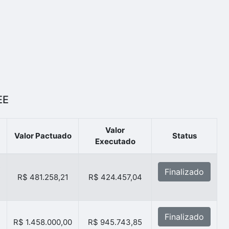
EE
Valor
Valor Pactuado
Status
Executado
s
Finalizado
e
R$ 481.258,21
R$ 424.457,04
m
Finalizado
R$ 1.458.000,00
R$ 945.743,85