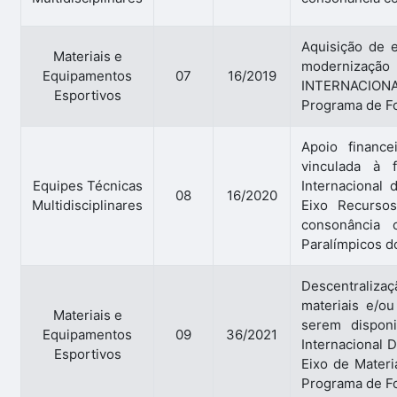
Aquisição de e
Materiais e
modernização
Equipamentos
07
16/2019
INTERNACIONA
Esportivos
Programa de Fo
Apoio finance
vinculada à 
Equipes Técnicas
Internacional
08
16/2020
Multidisciplinares
Eixo Recurso
consonância
Paralímpicos 
Descentralizaç
materiais e/o
Materiais e
serem dispon
Equipamentos
09
36/2021
Internacional 
Esportivos
Eixo de Mater
Programa de Fo