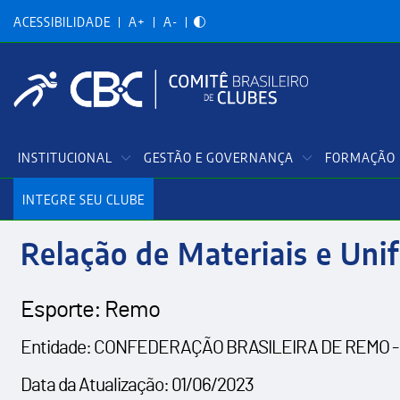
Acessibilidadade
Pular
para
ACESSIBILIDADE
A+
A-
o
conteúdo
principal
Menu
INSTITUCIONAL
GESTÃO E GOVERNANÇA
FORMAÇÃO 
Principal
INTEGRE SEU CLUBE
Relação de Materiais e Unif
Esporte: Remo
Entidade: CONFEDERAÇÃO BRASILEIRA DE REMO -
Data da Atualização: 01/06/2023