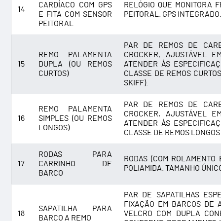
CARDÍACO COM GPS
RELÓGIO QUE MONITORA F
14
E FITA COM SENSOR
PEITORAL. GPS INTEGRADO.
PEITORAL
PAR DE REMOS DE CARB
REMO PALAMENTA
CROCKER, AJUSTÁVEL E
15
DUPLA (OU REMOS
ATENDER ÀS ESPECIFICA
CURTOS)
CLASSE DE REMOS CURTOS 
SKIFF).
PAR DE REMOS DE CARB
REMO PALAMENTA
CROCKER, AJUSTÁVEL E
16
SIMPLES (OU REMOS
ATENDER ÀS ESPECIFICA
LONGOS)
CLASSE DE REMOS LONGOS (
RODAS PARA
RODAS (COM ROLAMENTO E
17
CARRINHO DE
POLIAMIDA. TAMANHO ÚNICO
BARCO
PAR DE SAPATILHAS ESP
FIXAÇÃO EM BARCOS DE 
SAPATILHA PARA
18
VELCRO COM DUPLA CON
BARCO A REMO