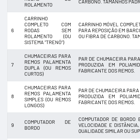
CARBONO. TAMANHOS PADRÃ
ROLAMENTO
CARRINHO
COMPLETO COM
CARRINHO MÓVEL COMPLET
6
RODAS SEM
PARA REPOSIÇÃO EM BARCO
ROLAMENTO (OU
OU FIBRA DE CARBONO. TA
SISTEMA "TRENÓ")
CHUMACEIRAS PARA
PAR DE CHUMACEIRA PARA
REMOS PALAMENTA
7
PRODUZIDA EM POLIAMI
DUPLA (OU REMOS
FABRICANTE DOS REMOS.
CURTOS)
CHUMACEIRAS PARA
PAR DE CHUMACEIRA PARA 
REMOS PALAMENTA
8
PRODUZIDA EM POLIAM
SIMPLES (OU REMOS
FABRICANTE DOS REMOS.
LONGOS)
COMPUTADOR DE BORDO E
COMPUTADOR DE
9
VELOCIDADE E DISTÂNCIA
BORDO
QUALIDADE SIMILAR OU SU