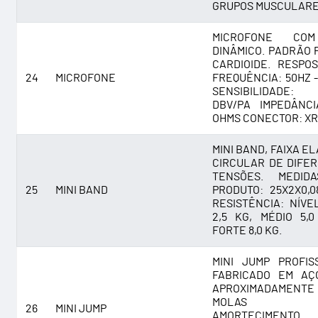
GRUPOS MUSCULARE
MICROFONE CO
DINÂMICO. PADRÃO 
CARDIOIDE. RESPO
24
MICROFONE
FREQUÊNCIA: 50HZ -
SENSIBILIDADE: 
DBV/PA IMPEDÂNCI
OHMS CONECTOR: XR
MINI BAND, FAIXA E
CIRCULAR DE DIFE
TENSÕES. MEDID
25
MINI BAND
PRODUTO: 25X2X0,0
RESISTÊNCIA: NÍVE
2,5 KG, MÉDIO 5,
FORTE 8,0 KG.
MINI JUMP PROFIS
FABRICADO EM AÇ
APROXIMADAMEN
MOLAS 
26
MINI JUMP
AMORTECIMEN