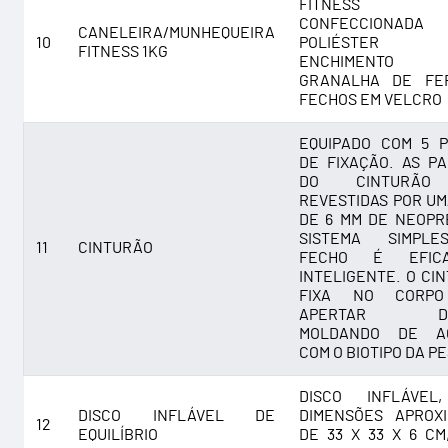
FITNESS 1
CONFECCIONAD
CANELEIRA/MUNHEQUEIRA
10
POLIÉSTER
FITNESS 1KG
ENCHIMENT
GRANALHA DE FE
FECHOS EM VELCRO
EQUIPADO COM 5 
DE FIXAÇÃO. AS P
DO CINTURÃO
REVESTIDAS POR UM
DE 6 MM DE NEOPR
SISTEMA SIMPL
11
CINTURÃO
FECHO É EFIC
INTELIGENTE. O CI
FIXA NO CORP
APERTAR DEM
MOLDANDO DE A
COM O BIOTIPO DA P
DISCO INFLÁVEL
DISCO INFLÁVEL DE
DIMENSÕES APROX
12
EQUILÍBRIO
DE 33 X 33 X 6 CM,