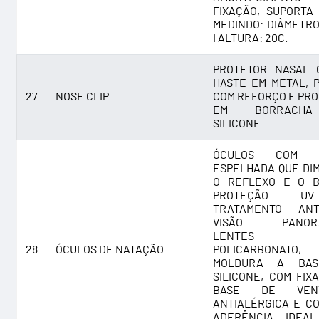
FIXAÇÃO, SUPORTA 
MEDINDO: DIÂMETRO
I ALTURA: 20C.
PROTETOR NASAL 
HASTE EM METAL, 
27
NOSE CLIP
COM REFORÇO E PR
EM BORRACH
SILICONE.
ÓCULOS COM L
ESPELHADA QUE DI
O REFLEXO E O B
PROTEÇÃO 
TRATAMENTO ANTI
VISÃO PANORÂ
LENTES
28
ÓCULOS DE NATAÇÃO
POLICARBONATO,
MOLDURA A BA
SILICONE, COM FIX
BASE DE VENT
ANTIALÉRGICA E C
ADERÊNCIA, IDEA