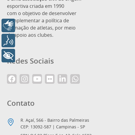
esportiva criada em 1990
com o objetivo de desenvolver
e implementar a política de
Libras
formação de atletas, por meio
de apoio aos clubes.
Voz
+ Acessibilidade
Redes Sociais
Contato
R. Açaí, 566 - Bairro das Palmeiras
CEP: 13092-587 | Campinas - SP