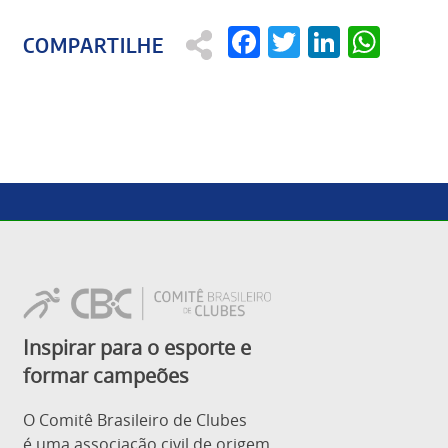
Facebook
Twitter
Linked
Wha
Inspirar para o esporte e
formar campeões
O Comitê Brasileiro de Clubes
é uma associação civil de origem