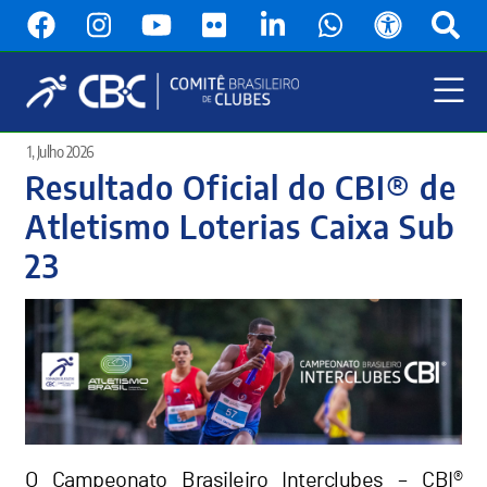
Pular
para
o
conteúdo
principal
Menu
1, Julho 2026
Principal
Resultado Oficial do CBI® de
Atletismo Loterias Caixa Sub
23
O Campeonato Brasileiro Interclubes – CBI®