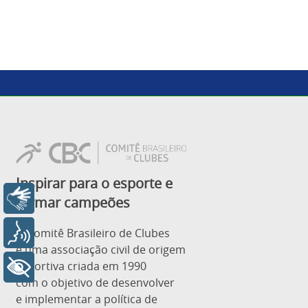
Inspirar para o esporte e
Libras
formar campeões
O Comitê Brasileiro de Clubes
Voz
é uma associação civil de origem
esportiva criada em 1990
+ Acessibilidade
com o objetivo de desenvolver
e implementar a política de