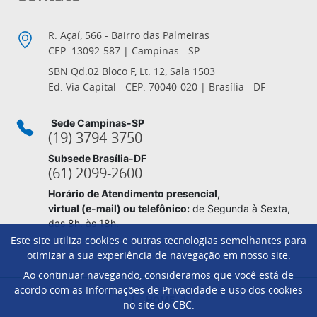
R. Açaí, 566 - Bairro das Palmeiras
CEP: 13092-587 | Campinas - SP
SBN Qd.02 Bloco F, Lt. 12, Sala 1503
Ed. Via Capital - CEP: 70040-020 | Brasília - DF
Sede Campinas-SP
(19) 3794-3750
Subsede Brasília-DF
(61) 2099-2600
Horário de Atendimento presencial,
virtual (e-mail) ou telefônico:
de Segunda à Sexta,
das 8h. às 18h.
Este site utiliza cookies e outras tecnologias semelhantes para
otimizar a sua experiência de navegação em nosso site.
Ao continuar navegando, consideramos que você está de
Footer
acordo com as Informações de Privacidade e uso dos cookies
HOME
no site do CBC.