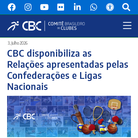
Pular
para
o
conteúdo
principal
Menu
3, Julho 2026
Principal
CBC disponibiliza as
Relações apresentadas pelas
Confederações e Ligas
Nacionais