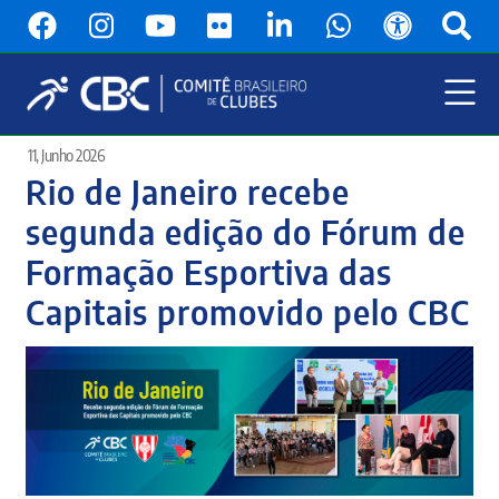
Pular
para
o
conteúdo
principal
Menu
11, Junho 2026
Principal
Rio de Janeiro recebe
segunda edição do Fórum de
Formação Esportiva das
Capitais promovido pelo CBC