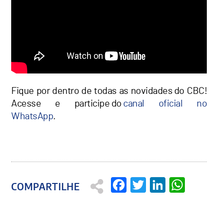
Fique por dentro de todas as novidades do CBC!
Acesse e participe do
canal oficial no
WhatsApp
.
Facebook
Twitter
Linked
Wha