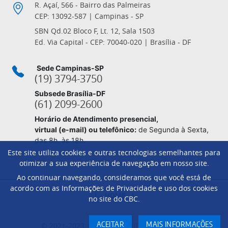
R. Açaí, 566 - Bairro das Palmeiras
CEP: 13092-587 | Campinas - SP
SBN Qd.02 Bloco F, Lt. 12, Sala 1503
Ed. Via Capital - CEP: 70040-020 | Brasília - DF
Sede Campinas-SP
(19) 3794-3750
Subsede Brasília-DF
(61) 2099-2600
Horário de Atendimento presencial,
virtual (e-mail) ou telefônico:
de Segunda à Sexta,
das 8h. às 18h.
Este site utiliza cookies e outras tecnologias semelhantes para
otimizar a sua experiência de navegação em nosso site.
Ao continuar navegando, consideramos que você está de
Footer
acordo com as Informações de Privacidade e uso dos cookies
HOME
no site do CBC.
© 2021-2023 | Comitê Brasileiro de Clubes
ACEITAR
MAIS INFORMAÇÕES