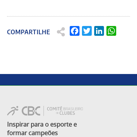
Facebook
Twitter
Linked
Wha
Inspirar para o esporte e
formar campeões