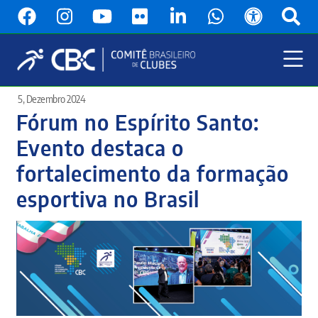
Pular
para
o
conteúdo
principal
Menu
5, Dezembro 2024
Principal
Fórum no Espírito Santo:
Evento destaca o
fortalecimento da formação
esportiva no Brasil