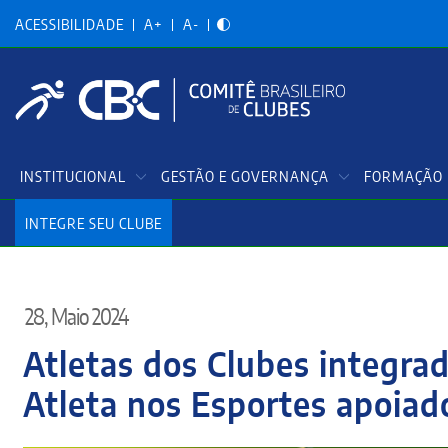
Acessibilidadade
Pular
para
ACESSIBILIDADE
A+
A-
o
conteúdo
principal
Menu
INSTITUCIONAL
GESTÃO E GOVERNANÇA
FORMAÇÃO 
Principal
INTEGRE SEU CLUBE
28, Maio 2024
Atletas dos Clubes integr
Atleta nos Esportes apoiad