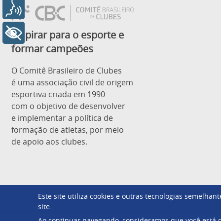
Voz
Inspirar para o esporte e
+ Acessibilidade
formar campeões
O Comitê Brasileiro de Clubes
é uma associação civil de origem
esportiva criada em 1990
com o objetivo de desenvolver
e implementar a política de
formação de atletas, por meio
de apoio aos clubes.
Este site utiliza cookies e outras tecnologias semelha
site.
Ao continuar navegando, consideramos que você está d