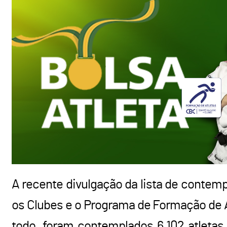
A recente divulgação da lista de contemp
os Clubes e o Programa de Formação de At
todo, foram contemplados 6.102 atletas 