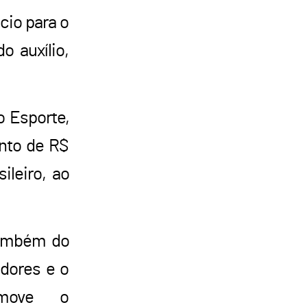
cio para o
o auxílio,
o Esporte,
ento de R$
ileiro, ao
também do
dores e o
omove o