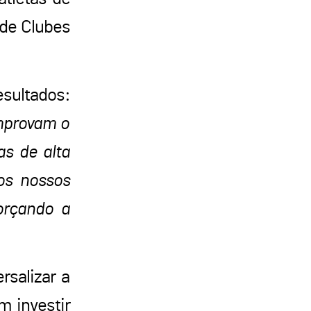
 de Clubes
sultados:
mprovam o
as de alta
os nossos
forçando a
salizar a
 investir