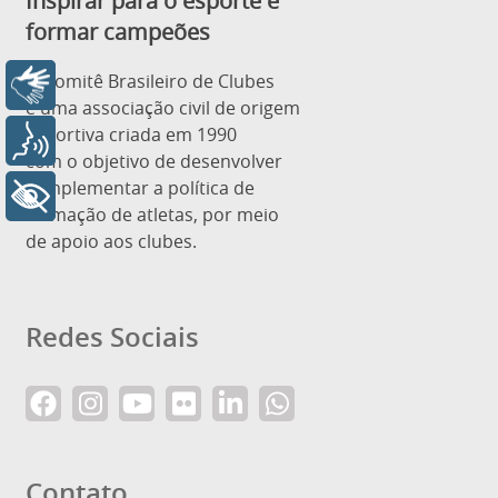
Inspirar para o esporte e
formar campeões
O Comitê Brasileiro de Clubes
Libras
é uma associação civil de origem
esportiva criada em 1990
Voz
com o objetivo de desenvolver
e implementar a política de
+ Acessibilidade
formação de atletas, por meio
de apoio aos clubes.
Redes Sociais
Contato