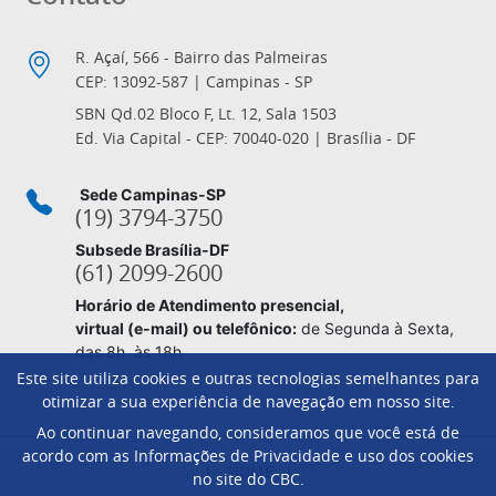
R. Açaí, 566 - Bairro das Palmeiras
CEP: 13092-587 | Campinas - SP
SBN Qd.02 Bloco F, Lt. 12, Sala 1503
Ed. Via Capital - CEP: 70040-020 | Brasília - DF
Sede Campinas-SP
(19) 3794-3750
Subsede Brasília-DF
(61) 2099-2600
Horário de Atendimento presencial,
virtual (e-mail) ou telefônico:
de Segunda à Sexta,
das 8h. às 18h.
Este site utiliza cookies e outras tecnologias semelhantes para
otimizar a sua experiência de navegação em nosso site.
Ao continuar navegando, consideramos que você está de
Footer
acordo com as Informações de Privacidade e uso dos cookies
HOME
no site do CBC.