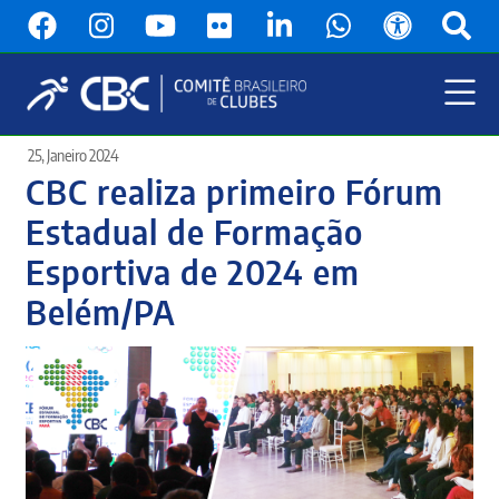
Pular
para
o
conteúdo
principal
Menu
25, Janeiro 2024
Principal
CBC realiza primeiro Fórum
Estadual de Formação
Esportiva de 2024 em
Belém/PA