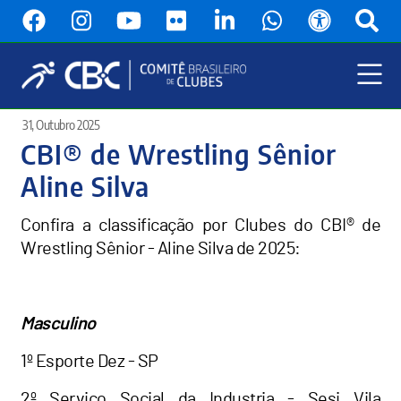
Pular
para
o
conteúdo
principal
Menu
31, Outubro 2025
Principal
CBI® de Wrestling Sênior
Aline Silva
Confira a classificação por Clubes do CBI® de
Wrestling Sênior - Aline Silva de 2025:
Masculino
1º Esporte Dez - SP
2º Serviço Social da Industria - Sesi Vila