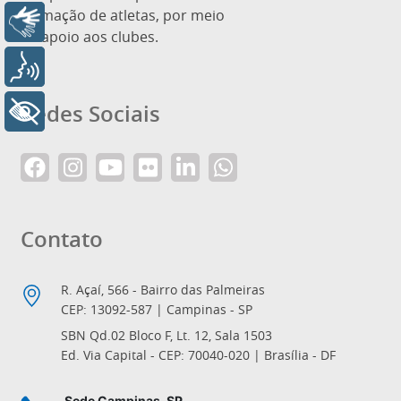
formação de atletas, por meio
Libras
de apoio aos clubes.
Voz
Redes Sociais
+ Acessibilidade
Contato
R. Açaí, 566 - Bairro das Palmeiras
CEP: 13092-587 | Campinas - SP
SBN Qd.02 Bloco F, Lt. 12, Sala 1503
Ed. Via Capital - CEP: 70040-020 | Brasília - DF
Sede Campinas-SP