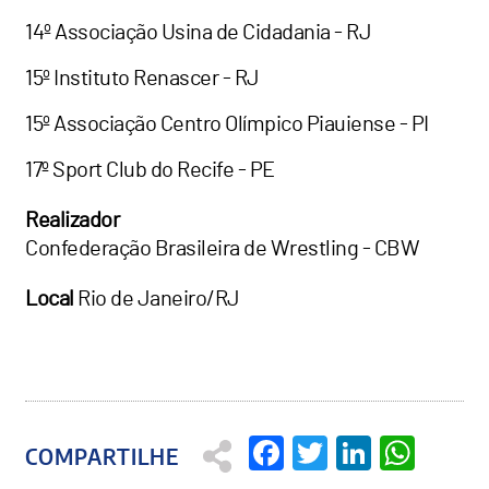
14º Associação Usina de Cidadania - RJ
15º Instituto Renascer - RJ
15º Associação Centro Olímpico Piauiense - PI
17º Sport Club do Recife - PE
Realizador
Confederação Brasileira de Wrestling - CBW
Local
Rio de Janeiro/RJ
Facebook
Twitter
Linked
Wha