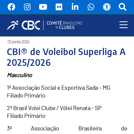
Pular
para
o
conteúdo
principal
Menu
01, Junho 2026
Principal
CBI® de Voleibol Superliga A
2025/2026
Masculino
1º Associação Social e Esportiva Sada – MG
Filiado Primário
2º Brasil Volei Clube / Vôlei Renata - SP
Filiado Primário
3º Associação Brasileira de