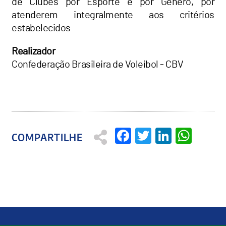
de Clubes por Esporte e por Gênero, por
atenderem integralmente aos critérios
estabelecidos
Realizador
Confederação Brasileira de Voleibol - CBV
Facebook
Twitter
Linked
Wha