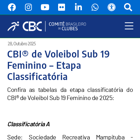
Pular
para
o
conteúdo
principal
Menu
28, Outubro 2025
Principal
CBI® de Voleibol Sub 19
Feminino – Etapa
Classificatória
Confira as tabelas da etapa classificatória do
CBI® de Voleibol Sub 19 Feminino de 2025:
Classificatória A
Sede: Sociedade Recreativa Mampituba -