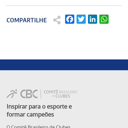
Facebook
Twitter
Linked
Wha
Inspirar para o esporte e
formar campeões
O Comitê Brasileiro de Clubes