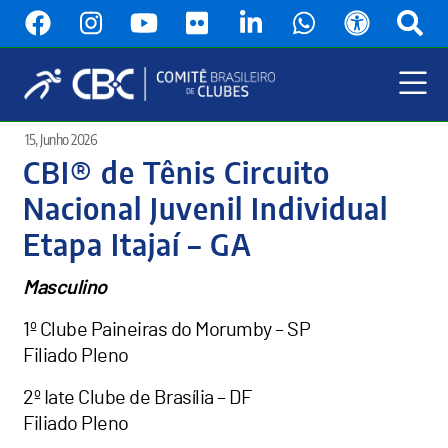
Pular
para
o
conteúdo
principal
Menu
15, Junho 2026
Principal
CBI® de Tênis Circuito
Nacional Juvenil Individual
Etapa Itajaí – GA
Masculino
1º Clube Paineiras do Morumby – SP
Filiado Pleno
2º Iate Clube de Brasília – DF
Filiado Pleno