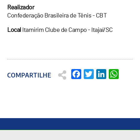
Realizador
Confederação Brasileira de Tênis - CBT
Local
Itamirim Clube de Campo - Itajaí/SC
Facebook
Twitter
Linked
Wha