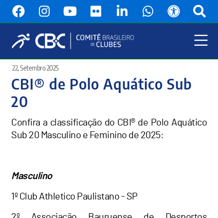
Pular
para
o
conteúdo
principal
Menu
22, Setembro 2025
Principal
CBI® de Polo Aquático Sub
20
Confira a classificação do CBI® de Polo Aquático
Sub 20 Masculino e Feminino de 2025:
Masculino
1º Club Athletico Paulistano - SP
2º Associação Bauruense de Desportos