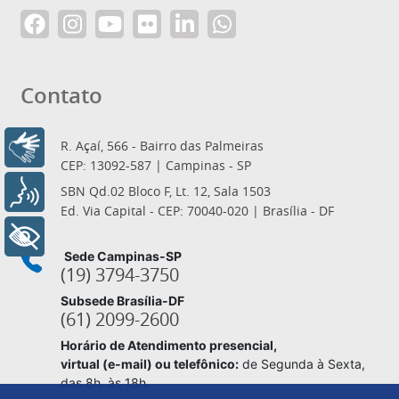
Contato
R. Açaí, 566 - Bairro das Palmeiras
Libras
CEP: 13092-587 | Campinas - SP
SBN Qd.02 Bloco F, Lt. 12, Sala 1503
Voz
Ed. Via Capital - CEP: 70040-020 | Brasília - DF
+ Acessibilidade
Sede Campinas-SP
(19) 3794-3750
Subsede Brasília-DF
(61) 2099-2600
Horário de Atendimento presencial,
virtual (e-mail) ou telefônico:
de Segunda à Sexta,
das 8h. às 18h.