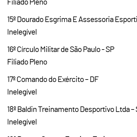
Filiado Pleno
15º Dourado Esgrima E Assessoria Esporti
Inelegível
16º Círculo Militar de São Paulo - SP
Filiado Pleno
17º Comando do Exército – DF
Inelegível
18º Baldin Treinamento Desportivo Ltda –
Inelegível