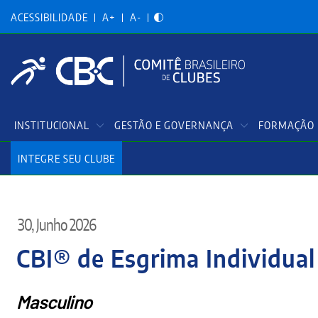
Acessibilidadade
Pular
para
ACESSIBILIDADE
A+
A-
o
conteúdo
principal
Menu
INSTITUCIONAL
GESTÃO E GOVERNANÇA
FORMAÇÃO 
Principal
INTEGRE SEU CLUBE
30, Junho 2026
CBI® de Esgrima Individual
Masculino