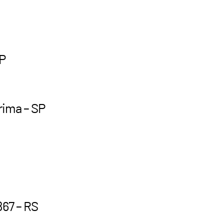
SP
rima – SP
867 – RS