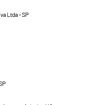
va Ltda - SP
 SP