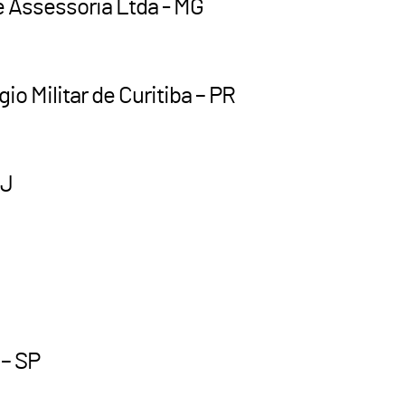
 Assessoria Ltda - MG
io Militar de Curitiba – PR
RJ
 – SP